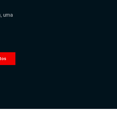
s, uma
tos