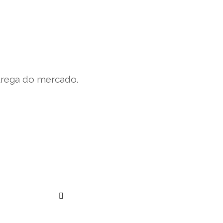
trega do mercado.
””