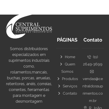
PÁGINAS
Contato
Somos distribuidores
especializados em
Home
(11)
suprimentos industriais
Quem
2649-3699
como,
Somos
rolamentos,mancais,
buchas, porcas, arruelas,
Produtos
vendas@ce
retentores, anéis, correias,
Serviços
ntraldossup
correntes, ferramentas
Contato
rimentos.co
para montagem e
m.br
desmontagem
R. João