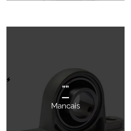
””
Mancais