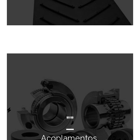
””
Acoplamentos