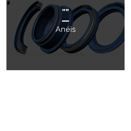
””
Anéis