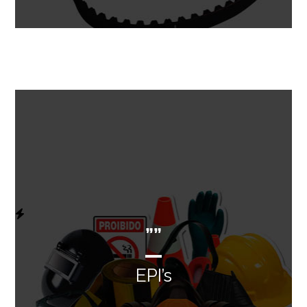
””
EPI’s