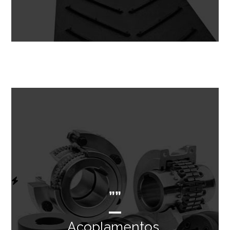
””
Acoplamentos