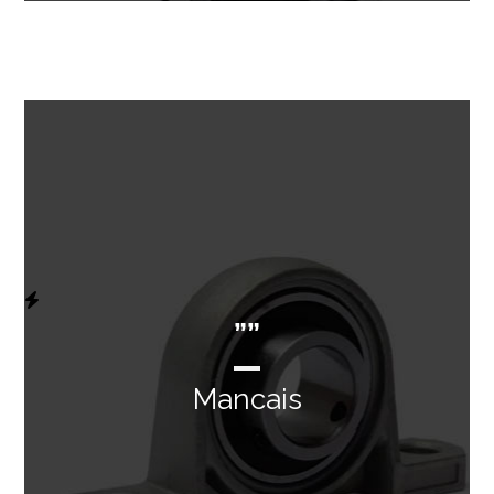
””
Mancais