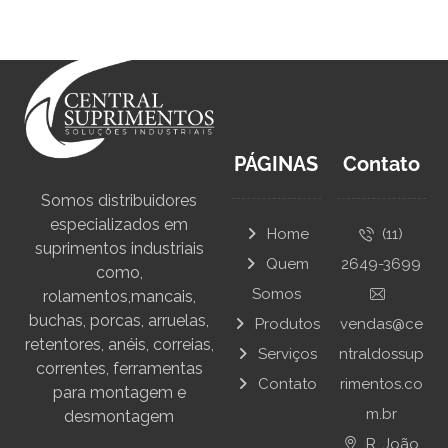
PÁGINAS
Contato
Somos distribuidores
especializados em
Home
(11)
suprimentos industriais
Quem
2649-3699
como,
Somos
rolamentos,mancais,
buchas, porcas, arruelas,
Produtos
vendas@ce
retentores, anéis, correias,
Serviços
ntraldossup
correntes, ferramentas
Contato
rimentos.co
para montagem e
m.br
desmontagem
R. João