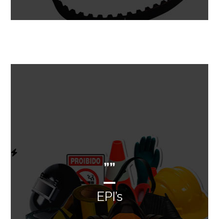
””
EPI’s