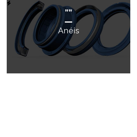
””
Anéis