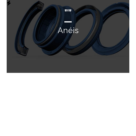
””
Anéis