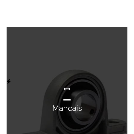
””
Mancais