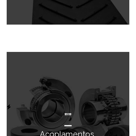
””
Acoplamentos