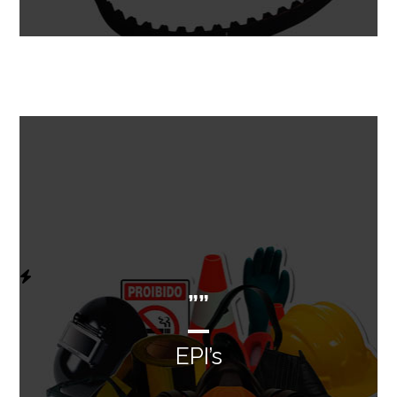
””
EPI’s