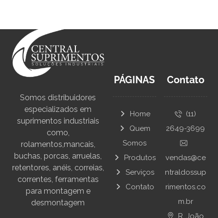
PÁGINAS
Contato
Somos distribuidores
especializados em
Home
(11)
suprimentos industriais
Quem
2649-3699
como,
Somos
rolamentos,mancais,
buchas, porcas, arruelas,
Produtos
vendas@ce
retentores, anéis, correias,
Serviços
ntraldossup
correntes, ferramentas
Contato
rimentos.co
para montagem e
m.br
desmontagem
R. João