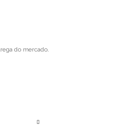
trega do mercado.
””