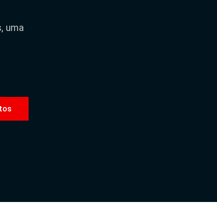
s, uma
tos