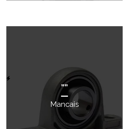
””
Mancais