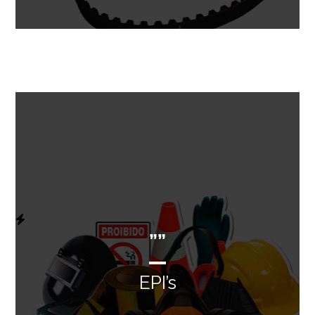
””
EPI’s