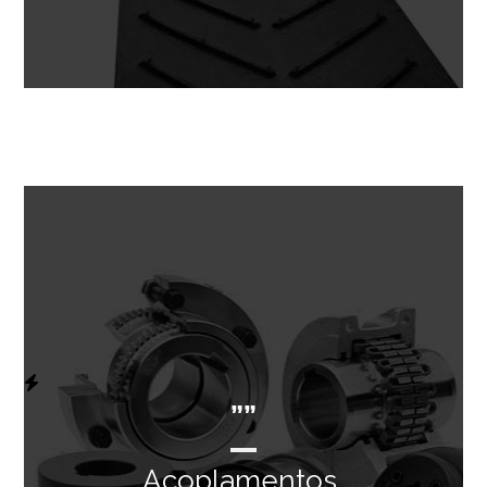
””
Acoplamentos