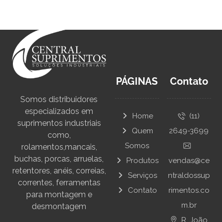
PÁGINAS
Contato
Somos distribuidores
especializados em
Home
(11)
suprimentos industriais
Quem
2649-3699
como,
Somos
rolamentos,mancais,
buchas, porcas, arruelas,
Produtos
vendas@ce
retentores, anéis, correias,
Serviços
ntraldossup
correntes, ferramentas
Contato
rimentos.co
para montagem e
m.br
desmontagem
R. João