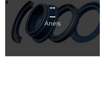
””
Anéis