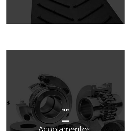
””
Acoplamentos