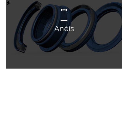
””
Anéis