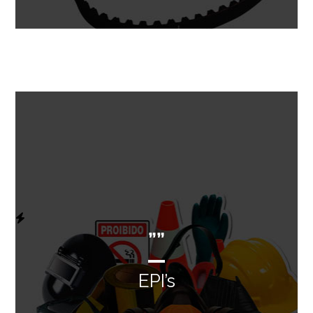
””
EPI’s