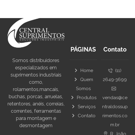
PÁGINAS
Contato
Somos distribuidores
especializados em
Home
(11)
suprimentos industriais
Quem
2649-3699
como,
Somos
rolamentos,mancais,
buchas, porcas, arruelas,
Produtos
vendas@ce
retentores, anéis, correias,
Serviços
ntraldossup
correntes, ferramentas
Contato
rimentos.co
para montagem e
m.br
desmontagem
R. João