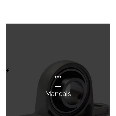
””
Mancais