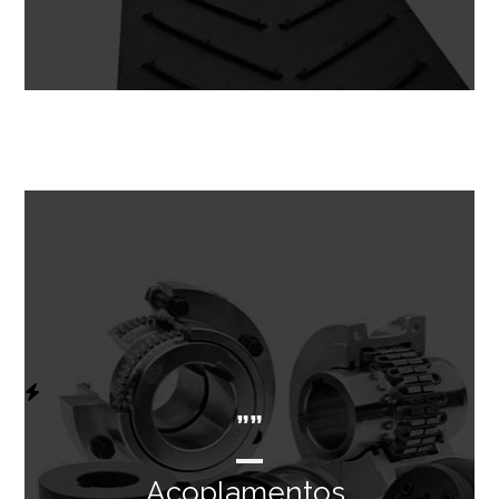
””
Acoplamentos