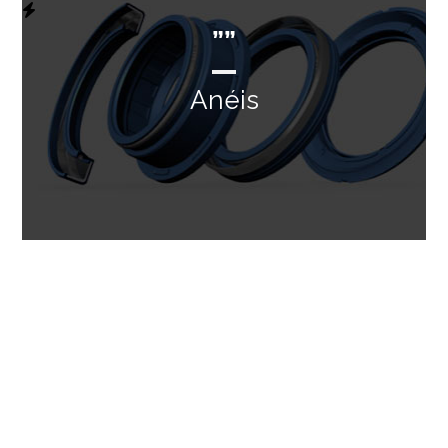
””
Anéis