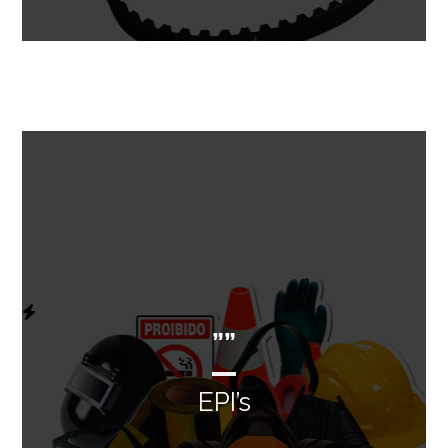
””
EPI’s