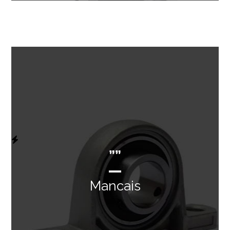
””
Mancais