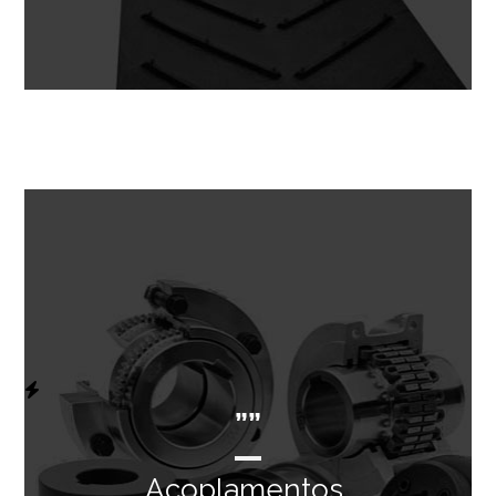
””
Acoplamentos