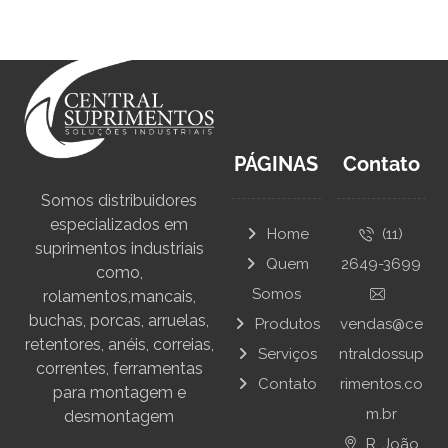
PÁGINAS
Contato
Somos distribuidores
especializados em
Home
(11)
suprimentos industriais
Quem
2649-3699
como,
Somos
rolamentos,mancais,
buchas, porcas, arruelas,
Produtos
vendas@ce
retentores, anéis, correias,
Serviços
ntraldossup
correntes, ferramentas
Contato
rimentos.co
para montagem e
m.br
desmontagem
R. João