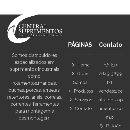
PÁGINAS
Contato
Somos distribuidores
especializados em
Home
(11)
suprimentos industriais
Quem
2649-3699
como,
Somos
rolamentos,mancais,
buchas, porcas, arruelas,
Produtos
vendas@ce
retentores, anéis, correias,
Serviços
ntraldossup
correntes, ferramentas
Contato
rimentos.co
para montagem e
m.br
desmontagem
R. João